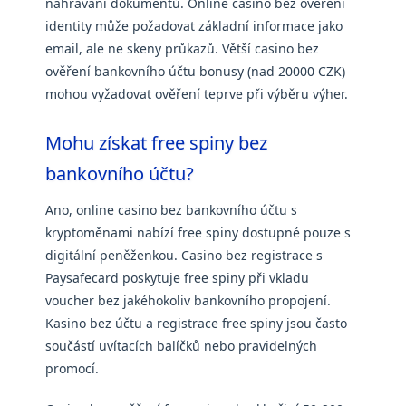
nahrávání dokumentů. Online casino bez ověření
identity může požadovat základní informace jako
email, ale ne skeny průkazů. Větší casino bez
ověření bankovního účtu bonusy (nad 20000 CZK)
mohou vyžadovat ověření teprve při výběru výher.
Mohu získat free spiny bez
bankovního účtu?
Ano, online casino bez bankovního účtu s
kryptoměnami nabízí free spiny dostupné pouze s
digitální peněženkou. Casino bez registrace s
Paysafecard poskytuje free spiny při vkladu
voucher bez jakéhokoliv bankovního propojení.
Kasino bez účtu a registrace free spiny jsou často
součástí uvítacích balíčků nebo pravidelných
promocí.