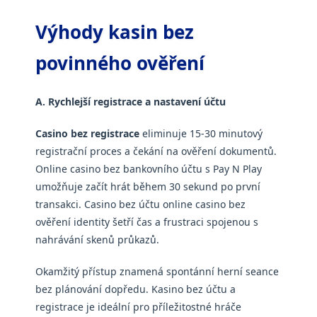
Výhody kasin bez
povinného ověření
A. Rychlejší registrace a nastavení účtu
Casino bez registrace
eliminuje 15-30 minutový
registrační proces a čekání na ověření dokumentů.
Online casino bez bankovního účtu s Pay N Play
umožňuje začít hrát během 30 sekund po první
transakci. Casino bez účtu online casino bez
ověření identity šetří čas a frustraci spojenou s
nahrávání skenů průkazů.
Okamžitý přístup znamená spontánní herní seance
bez plánování dopředu. Kasino bez účtu a
registrace je ideální pro příležitostné hráče