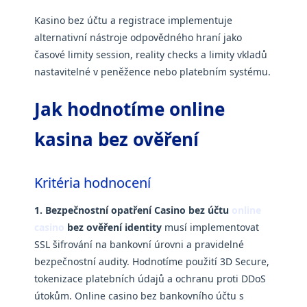
Kasino bez účtu a registrace implementuje
alternativní nástroje odpovědného hraní jako
časové limity session, reality checks a limity vkladů
nastavitelné v peněžence nebo platebním systému.
Jak hodnotíme online
kasina bez ověření
Kritéria hodnocení
1. Bezpečnostní opatření Casino bez účtu
online
casino
bez ověření identity
musí implementovat
SSL šifrování na bankovní úrovni a pravidelné
bezpečnostní audity. Hodnotíme použití 3D Secure,
tokenizace platebních údajů a ochranu proti DDoS
útokům. Online casino bez bankovního účtu s