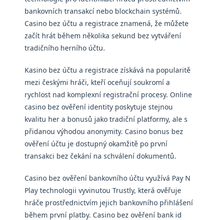
bankovních transakcí nebo blockchain systémů.
Casino bez účtu a registrace znamená, že můžete
začít hrát během několika sekund bez vytváření
tradičního herního účtu.
Kasino bez účtu a registrace získává na popularitě
mezi českými hráči, kteří oceňují soukromí a
rychlost nad komplexní registrační procesy. Online
casino bez ověření identity poskytuje stejnou
kvalitu her a bonusů jako tradiční platformy, ale s
přidanou výhodou anonymity. Casino bonus bez
ověření účtu je dostupný okamžitě po první
transakci bez čekání na schválení dokumentů.
Casino bez ověření bankovního účtu využívá Pay N
Play technologii vyvinutou Trustly, která ověřuje
hráče prostřednictvím jejich bankovního přihlášení
během první platby. Casino bez ověření bank id