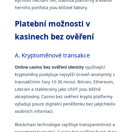
Rychlost načítání her, stabilita platformy a kvalita
herního portfolia jsou klíčové faktory.
Platební možnosti v
kasinech bez ověření
A. Kryptoměnové transakce
Online casino bez ověření identity
využívající
kryptoměny poskytuje nejvyšší úroveň anonymity s
transakčními časy 10-30 minut. Bitcoin, Ethereum,
Litecoin a stablecoiny jako USDT jsou běžně
akceptovány. Casino bez ověření krypto platformy
vyžadují pouze digitální peněženku bez jakýchkoliv
osobních informací.
Blockchain technologie zajišťuje transparentnost a
nevratnost transakcí. Casino bez ověření bank id na