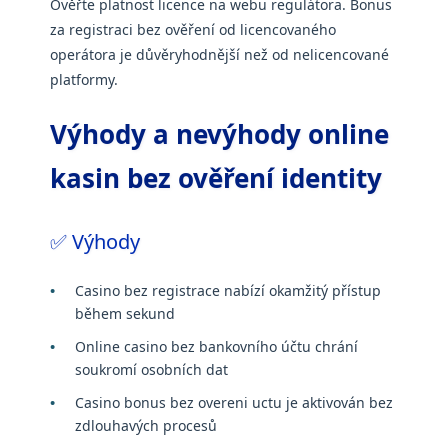
Ověřte platnost licence na webu regulátora. Bonus
za registraci bez ověření od licencovaného
operátora je důvěryhodnější než od nelicencované
platformy.
Výhody a nevýhody online
kasin bez ověření identity
✅ Výhody
Casino bez registrace nabízí okamžitý přístup
během sekund
Online casino bez bankovního účtu chrání
soukromí osobních dat
Casino bonus bez overeni uctu je aktivován bez
zdlouhavých procesů