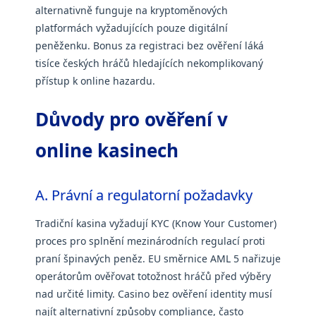
alternativně funguje na kryptoměnových
platformách vyžadujících pouze digitální
peněženku. Bonus za registraci bez ověření láká
tisíce českých hráčů hledajících nekomplikovaný
přístup k online hazardu.
Důvody pro ověření v
online kasinech
A. Právní a regulatorní požadavky
Tradiční kasina vyžadují KYC (Know Your Customer)
proces pro splnění mezinárodních regulací proti
praní špinavých peněz. EU směrnice AML 5 nařizuje
operátorům ověřovat totožnost hráčů před výběry
nad určité limity. Casino bez ověření identity musí
najít alternativní způsoby compliance, často