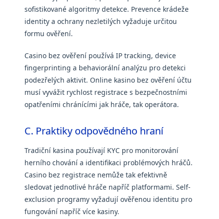
sofistikované algoritmy detekce. Prevence krádeže
identity a ochrany nezletilých vyžaduje určitou
formu ověření.
Casino bez ověření používá IP tracking, device
fingerprinting a behaviorální analýzu pro detekci
podezřelých aktivit. Online kasino bez ověření účtu
musí vyvážit rychlost registrace s bezpečnostními
opatřeními chránícími jak hráče, tak operátora.
C. Praktiky odpovědného hraní
Tradiční kasina používají KYC pro monitorování
herního chování a identifikaci problémových hráčů.
Casino bez registrace nemůže tak efektivně
sledovat jednotlivé hráče napříč platformami. Self-
exclusion programy vyžadují ověřenou identitu pro
fungování napříč více kasiny.