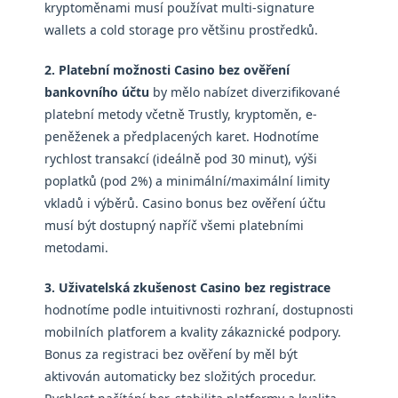
kryptoměnami musí používat multi-signature
wallets a cold storage pro většinu prostředků.
2. Platební možnosti Casino bez ověření
bankovního účtu
by mělo nabízet diverzifikované
platební metody včetně Trustly, kryptoměn, e-
peněženek a předplacených karet. Hodnotíme
rychlost transakcí (ideálně pod 30 minut), výši
poplatků (pod 2%) a minimální/maximální limity
vkladů i výběrů. Casino bonus bez ověření účtu
musí být dostupný napříč všemi platebními
metodami.
3. Uživatelská zkušenost Casino bez registrace
hodnotíme podle intuitivnosti rozhraní, dostupnosti
mobilních platforem a kvality zákaznické podpory.
Bonus za registraci bez ověření by měl být
aktivován automaticky bez složitých procedur.