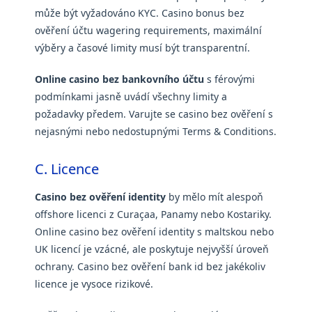
může být vyžadováno KYC. Casino bonus bez
ověření účtu wagering requirements, maximální
výběry a časové limity musí být transparentní.
Online casino bez bankovního účtu
s férovými
podmínkami jasně uvádí všechny limity a
požadavky předem. Varujte se casino bez ověření s
nejasnými nebo nedostupnými Terms & Conditions.
C. Licence
Casino bez ověření identity
by mělo mít alespoň
offshore licenci z Curaçaa, Panamy nebo Kostariky.
Online casino bez ověření identity s maltskou nebo
UK licencí je vzácné, ale poskytuje nejvyšší úroveň
ochrany. Casino bez ověření bank id bez jakékoliv
licence je vysoce rizikové.