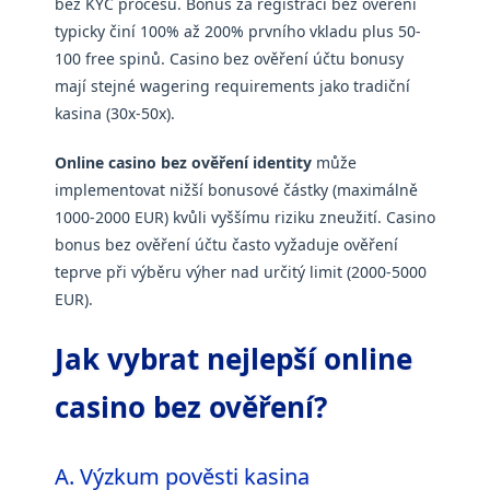
bez KYC procesu. Bonus za registraci bez ověření
typicky činí 100% až 200% prvního vkladu plus 50-
100 free spinů. Casino bez ověření účtu bonusy
mají stejné wagering requirements jako tradiční
kasina (30x-50x).
Online casino bez ověření identity
může
implementovat nižší bonusové částky (maximálně
1000-2000 EUR) kvůli vyššímu riziku zneužití. Casino
bonus bez ověření účtu často vyžaduje ověření
teprve při výběru výher nad určitý limit (2000-5000
EUR).
Jak vybrat nejlepší online
casino bez ověření?
A. Výzkum pověsti kasina