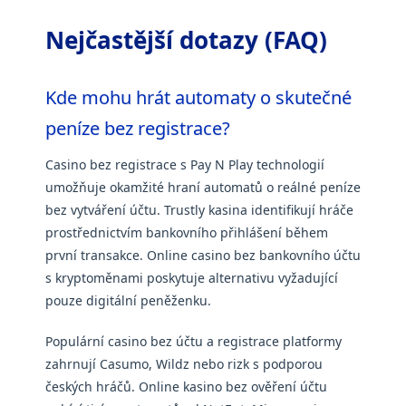
Nejčastější dotazy (FAQ)
Kde mohu hrát automaty o skutečné
peníze bez registrace?
Casino bez registrace s Pay N Play technologií
umožňuje okamžité hraní automatů o reálné peníze
bez vytváření účtu. Trustly kasina identifikují hráče
prostřednictvím bankovního přihlášení během
první transakce. Online casino bez bankovního účtu
s kryptoměnami poskytuje alternativu vyžadující
pouze digitální peněženku.
Populární casino bez účtu a registrace platformy
zahrnují Casumo, Wildz nebo rizk s podporou
českých hráčů. Online kasino bez ověření účtu