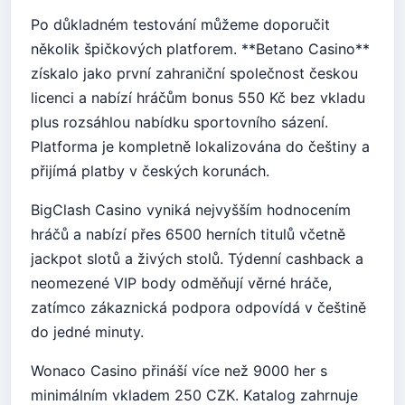
Po důkladném testování můžeme doporučit
několik špičkových platforem. **Betano Casino**
získalo jako první zahraniční společnost českou
licenci a nabízí hráčům bonus 550 Kč bez vkladu
plus rozsáhlou nabídku sportovního sázení.
Platforma je kompletně lokalizována do češtiny a
přijímá platby v českých korunách.
BigClash Casino vyniká nejvyšším hodnocením
hráčů a nabízí přes 6500 herních titulů včetně
jackpot slotů a živých stolů. Týdenní cashback a
neomezené VIP body odměňují věrné hráče,
zatímco zákaznická podpora odpovídá v češtině
do jedné minuty.
Wonaco Casino přináší více než 9000 her s
minimálním vkladem 250 CZK. Katalog zahrnuje