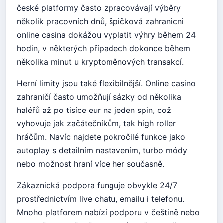
české platformy často zpracovávají výběry
několik pracovních dnů, špičková zahranicni
online casina dokážou vyplatit výhry během 24
hodin, v některých případech dokonce během
několika minut u kryptoměnových transakcí.
Herní limity jsou také flexibilnější. Online casino
zahraničí často umožňují sázky od několika
haléřů až po tisíce eur na jeden spin, což
vyhovuje jak začátečníkům, tak high roller
hráčům. Navíc najdete pokročilé funkce jako
autoplay s detailním nastavením, turbo módy
nebo možnost hraní více her současně.
Zákaznická podpora funguje obvykle 24/7
prostřednictvím live chatu, emailu i telefonu.
Mnoho platforem nabízí podporu v češtině nebo