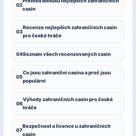
Přehled bonusů nejlepších zahraničních
02
casin
Recenze nejlepších zahraničních casin
03
pro české hráče
04
Seznam všech recenzovaných casin
Co jsou zahraniční casina a proč jsou
05
populární
Výhody zahraničních casin pro české
06
hráče
Bezpečnost a licence u zahraničních
07
casin