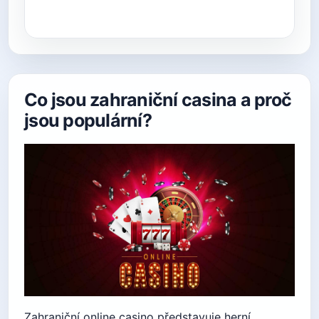
Co jsou zahraniční casina a proč
jsou populární?
Zahraniční online casino představuje herní