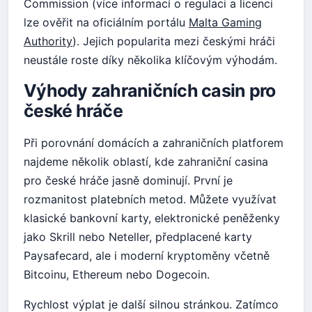
Commission (více informací o regulaci a licenci
lze ověřit na oficiálním portálu
Malta Gaming
Authority
). Jejich popularita mezi českými hráči
neustále roste díky několika klíčovým výhodám.
Výhody zahraničních casin pro
české hráče
Při porovnání domácích a zahraničních platforem
najdeme několik oblastí, kde zahraniční casina
pro české hráče jasně dominují. První je
rozmanitost platebních metod. Můžete využívat
klasické bankovní karty, elektronické peněženky
jako Skrill nebo Neteller, předplacené karty
Paysafecard, ale i moderní kryptoměny včetně
Bitcoinu, Ethereum nebo Dogecoin.
Rychlost výplat je další silnou stránkou. Zatímco