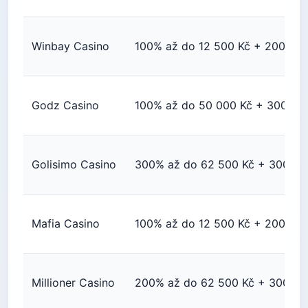
Winbay Casino
100% až do 12 500 Kč + 200 free
Godz Casino
100% až do 50 000 Kč + 300 fre
Golisimo Casino
300% až do 62 500 Kč + 300 fre
Mafia Casino
100% až do 12 500 Kč + 200 free
Millioner Casino
200% až do 62 500 Kč + 300 fre