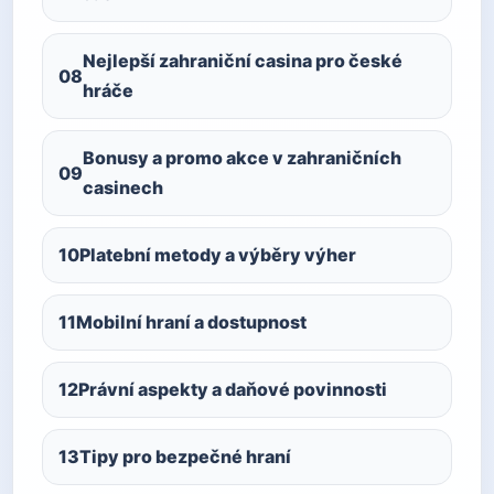
Nejlepší zahraniční casina pro české
08
hráče
Bonusy a promo akce v zahraničních
09
casinech
10
Platební metody a výběry výher
11
Mobilní hraní a dostupnost
12
Právní aspekty a daňové povinnosti
13
Tipy pro bezpečné hraní