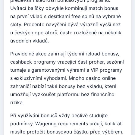
Uvítací balíčky obvykle kombinují match bonus
na první vklad s desítkami free spinů na vybrané
sloty. Procento navýšení bývá výrazně vyšší než
u českých operátorů, často rozložené na několik
úvodních vkladů.
Pravidelné akce zahrnují týdenní reload bonusy,
cashback programy vracející část proher, sezónní
turnaje s garantovanými výhrami a VIP programy
s exkluzivními výhodami. Mnoho casino online
zahraničí nabízí také bonusy bez vkladu, které
umožňují vyzkoušet platformu bez finančního
rizika.
Při využívání bonusů vždy pečlivě studujte
podmínky. Wagering requirements určují, kolikrát
musíte protočit bonusovou částku před výběrem.