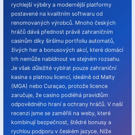
rychlejší výběry a modernější platformy
postavené na kvalitním softwaru od
renomovaných výrobců. Mnoho českých
hráčů dává přednost právě zahraničním
casinům díky širšímu portfoliu automatů,
živých her a bonusových akcí, které domácí
trh nemůže nabídnout ve stejném rozsahu.
Je však důležité vybírat pouze zahraniční
kasina s platnou licencí, ideálně od Malty
(MGA) nebo Curaçao, protože licence
zaručuje, že casino podléhá pravidlům
odpovědného hraní a ochrany hráčů. V naší
recenzi jsme se zaměřili na weby, které
kombinují bezpečnost, štědré bonusy a
rychlou podporu v českém jazyce. Níže