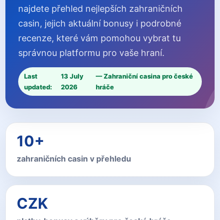
najdete přehled nejlepších zahraničních
casin, jejich aktuální bonusy i podrobné
recenze, které vám pomohou vybrat tu
správnou platformu pro vaše hraní.
Last
13 July
— Zahraniční casina pro české
updated:
2026
hráče
10+
zahraničních casin v přehledu
CZK