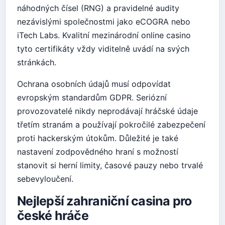
náhodných čísel (RNG) a pravidelné audity
nezávislými společnostmi jako eCOGRA nebo
iTech Labs. Kvalitní mezinárodní online casino
tyto certifikáty vždy viditelně uvádí na svých
stránkách.
Ochrana osobních údajů musí odpovídat
evropským standardům GDPR. Seriózní
provozovatelé nikdy neprodávají hráčské údaje
třetím stranám a používají pokročilé zabezpečení
proti hackerským útokům. Důležité je také
nastavení zodpovědného hraní s možností
stanovit si herní limity, časové pauzy nebo trvalé
sebevyloučení.
Nejlepší zahraniční casina pro
české hráče