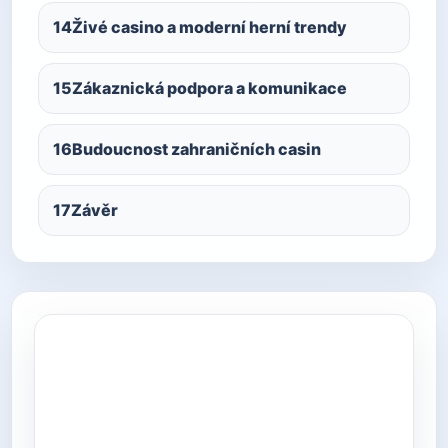
14
Živé casino a moderní herní trendy
15
Zákaznická podpora a komunikace
16
Budoucnost zahraničních casin
17
Závěr